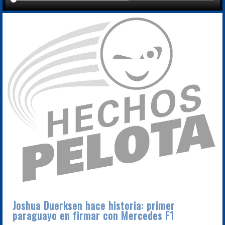
Joshua Duerksen hace historia: primer
paraguayo en firmar con Mercedes F1