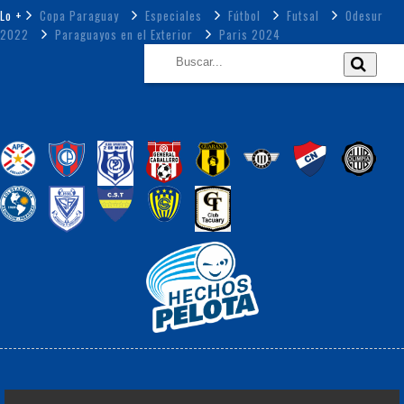
Lo +
Copa Paraguay
Especiales
Fútbol
Futsal
Odesur
2022
Paraguayos en el Exterior
Paris 2024