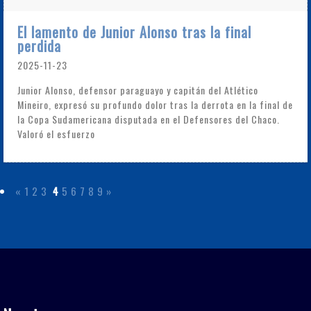
El lamento de Junior Alonso tras la final
perdida
2025-11-23
Junior Alonso, defensor paraguayo y capitán del Atlético
Mineiro, expresó su profundo dolor tras la derrota en la final de
la Copa Sudamericana disputada en el Defensores del Chaco.
Valoró el esfuerzo
«
1
2
3
4
5
6
7
8
9
»