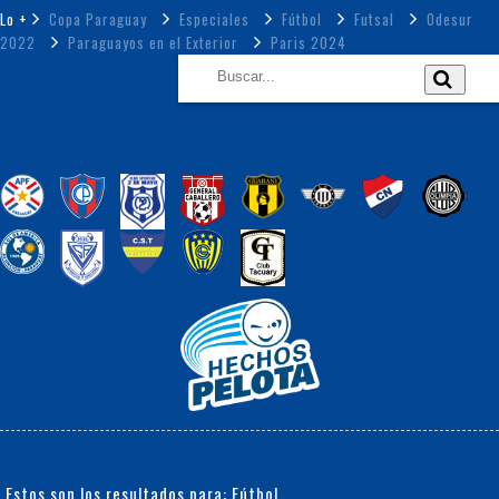
Lo +
Copa Paraguay
Especiales
Fútbol
Futsal
Odesur
2022
Paraguayos en el Exterior
Paris 2024
Estos son los resultados para: Fútbol