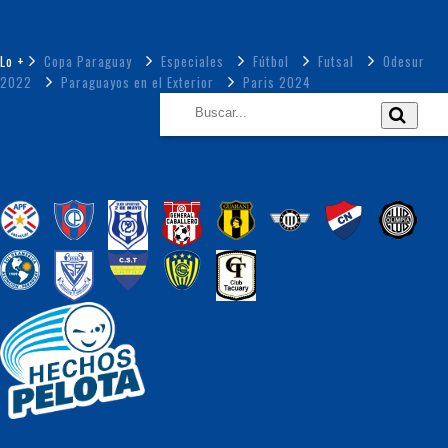
Lo +
Copa Paraguay
Especiales
Fútbol
Futsal
Odesur
2022
Paraguayos en el Exterior
Paris 2024