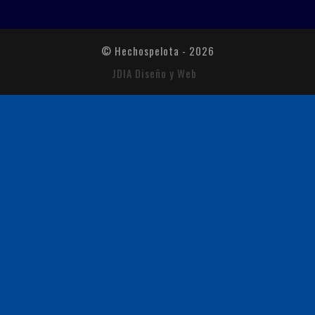
© Hechospelota - 2026
JDIA Diseño y Web