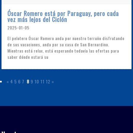
Óscar Romero está por Paraguay, pero cada
vez más lejos del Ciclón
2025-01-05
El pelotero Óscar Romero anda por nuestro terruño disfrutando
de sus vacaciones, anda por su casa de San Bernardino.
Mientras está relax, está esperando todavía las ofertas para
saber dónde estará su
«
4
5
6
7
8
9
10
11
12
»