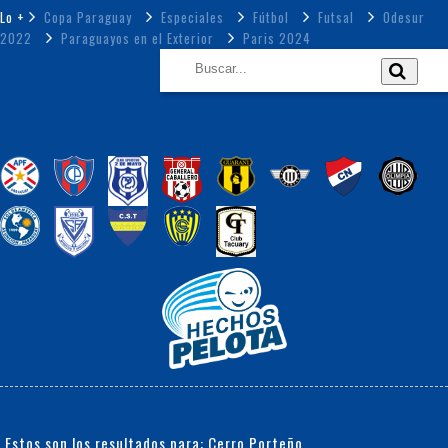
Lo +
Copa Paraguay
Especiales
Fútbol
Futsal
Odesur
2022
Paraguayos en el Exterior
Paris 2024
Estos son los resultados para: Cerro Porteño