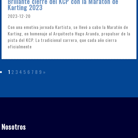
Brillante cierre del KCP con la Maratón de
Karting 2023
2023-12-20
Con una emotiva jornada Kartista, se llevó a cabo la Maratón de
Karting, en homenaje al Arquitecto Hugo Aranda, propulsor de la
pista del KCP. La tradicional carrera, que cada año cierra
oficialmente
1
2
3
4
5
6
7
8
9
»
Nosotros