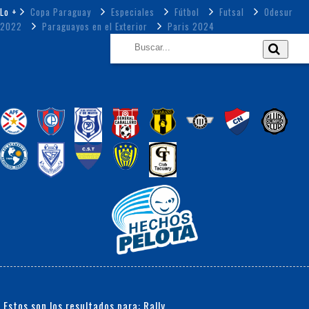
Lo +
Copa Paraguay
Especiales
Fútbol
Futsal
Odesur
2022
Paraguayos en el Exterior
Paris 2024
Estos son los resultados para: Rally