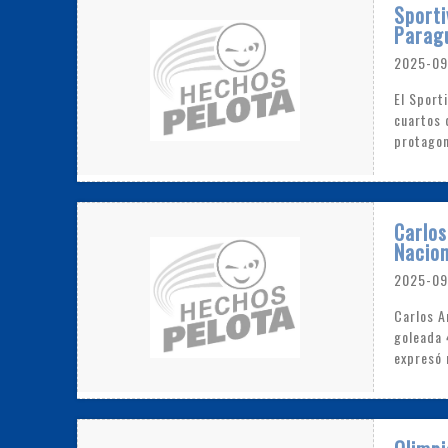
Sporti
Parag
2025-09
El Sport
cuartos 
protago
Carlos
Nacion
2025-09
Carlos A
goleada 
expresó 