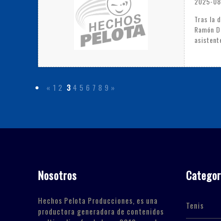
2025-08
Tras la 
Ramón Dí
asistent
«
1
2
3
4
5
6
7
8
9
»
Nosotros
Categor
Hechos Pelota Producciones, es una
Tenis
productora generadora de contenidos