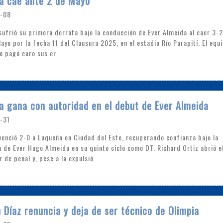
a cae ante 2 de Mayo
-08
sufrió su primera derrota bajo la conducción de Ever Almeida al caer 3-2
Mayo por la fecha 11 del Clausura 2025, en el estadio Río Parapití. El equ
o pagó caro sus er
a gana con autoridad en el debut de Ever Almeida
-31
venció 2-0 a Luqueño en Ciudad del Este, recuperando confianza bajo la
n de Ever Hugo Almeida en su quinto ciclo como DT. Richard Ortiz abrió e
 de penal y, pese a la expulsió
Díaz renuncia y deja de ser técnico de Olimpia