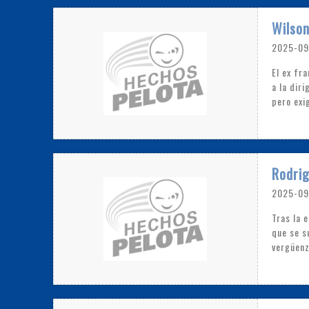
Wilson
2025-09
El ex fr
a la dir
pero exi
Rodrig
2025-09
Tras la 
que se s
vergüenz