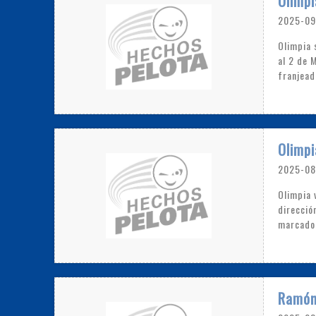
Olimpi
2025-09
Olimpia 
al 2 de 
franjead
Olimpi
2025-08
Olimpia 
direcció
marcador
Ramón 