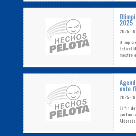
Olimpi
2025
2025-10
Olimpia 
Estivel 
mostró o
Agenda
este f
2025-10
El fin d
particip
Alderete