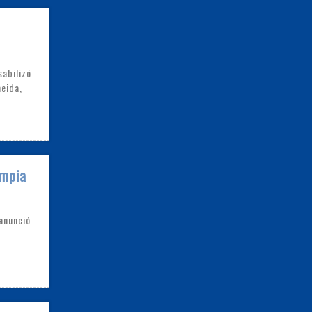
sabilizó
meida,
impia
anunció