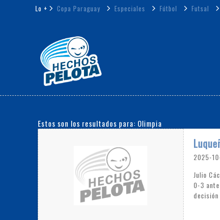
Lo +
Copa Paraguay
Especiales
Fútbol
Futsal
Estos son los resultados para: Olimpia
Luqueñ
2025-10
Julio Cá
0-3 ante
decisión