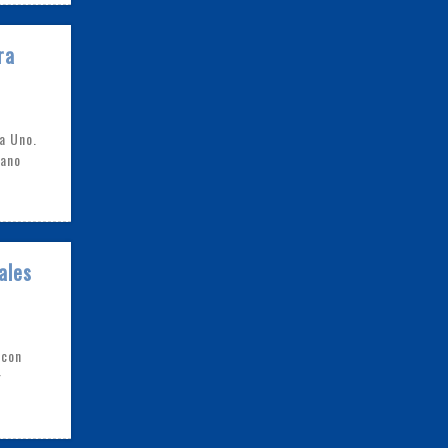
ra
a Uno.
cano
ales
 con
r