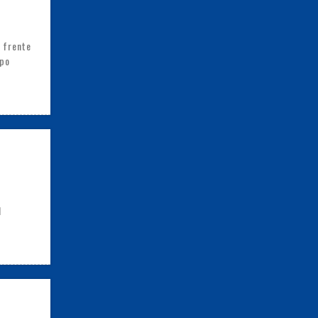
 frente
ipo
l