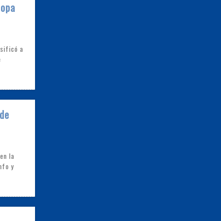
Copa
sificó a
e
 de
en la
nfo y