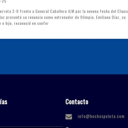
-25
derrota 2-0 frente a General Caballero JLM por la novena fecha del Claus
az presentó su renuncia como entrenador de Olimpia. Emiliano Díaz, su
e e hijo, reconoció en confer
ías
Contacto
info@hechospelota.com