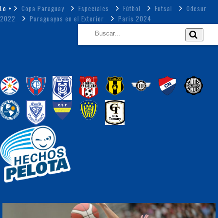
Lo +
Copa Paraguay
Especiales
Fútbol
Futsal
Odesur
2022
Paraguayos en el Exterior
Paris 2024