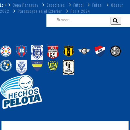
Lo +
Copa Paraguay
Especiales
Fútbol
Futsal
Odesur
2022
Paraguayos en el Exterior
Paris 2024