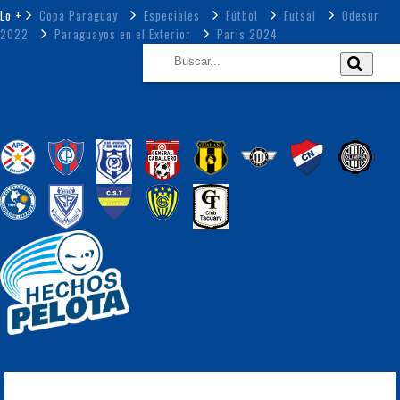
Lo +
Copa Paraguay
Especiales
Fútbol
Futsal
Odesur
2022
Paraguayos en el Exterior
Paris 2024