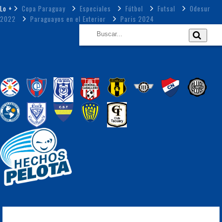
Lo +
Copa Paraguay
Especiales
Fútbol
Futsal
Odesur
2022
Paraguayos en el Exterior
Paris 2024