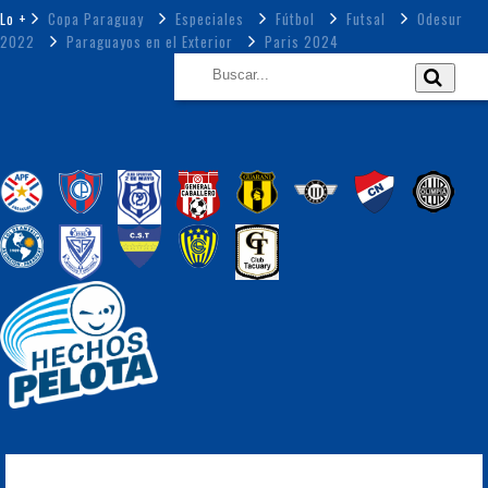
Lo +
Copa Paraguay
Especiales
Fútbol
Futsal
Odesur
2022
Paraguayos en el Exterior
Paris 2024