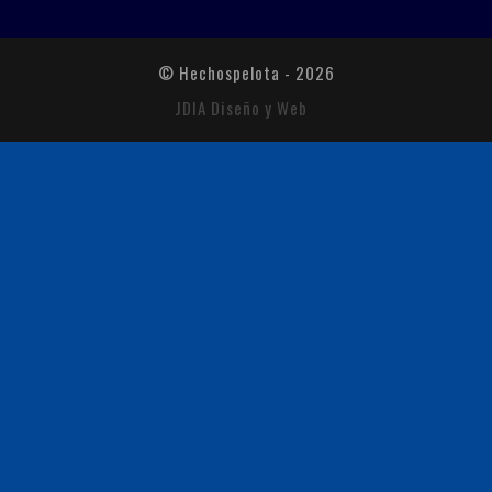
© Hechospelota - 2026
JDIA Diseño y Web