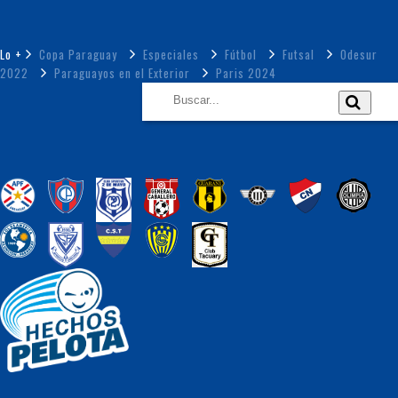
Lo +
Copa Paraguay
Especiales
Fútbol
Futsal
Odesur
2022
Paraguayos en el Exterior
Paris 2024