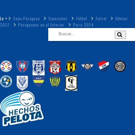
Lo +
Copa Paraguay
Especiales
Fútbol
Futsal
Odesur
2022
Paraguayos en el Exterior
Paris 2024