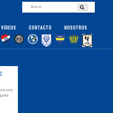
VIDEOS
CONTACTO
NOSOTROS
2
ria este
eguida