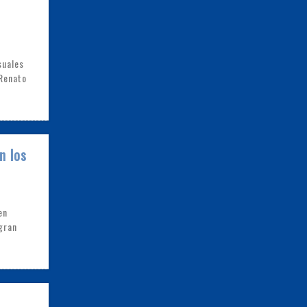
suales
 Renato
n los
en
 gran