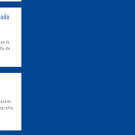
rada
en la
lla de
estilo
eografía