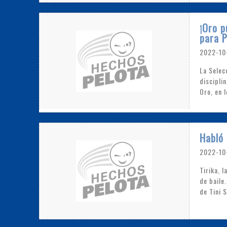
¡Oro p
para 
2022-10
La Selec
discipli
Oro, en 
Habló 
2022-10
Tirika, 
de baile
de Tini S