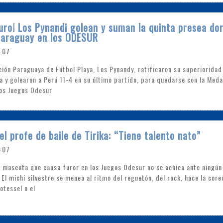
uro! Los Pynandi golean y suman la quinta presea do
Paraguay en los ODESUR
-07
ción Paraguaya de Fútbol Playa, Los Pynandy, ratificaron su superioridad 
na y golearon a Perú 11-4 en su último partido, para quedarse con la Meda
los Juegos Odesur
el profe de baile de Tirika: “Tiene talento nato”
-07
la mascota que causa furor en los Juegos Odesur no se achica ante ningún 
. El michi silvestre se menea al ritmo del reguetón, del rock, hace la cor
otessel o el