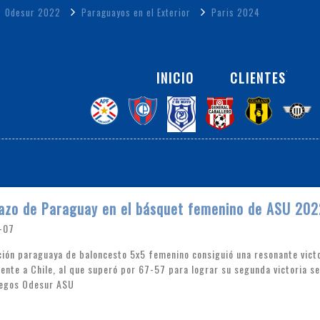
Odesur 2022
Paraguayos en el Exterior
Paris 2024
INICIO
CLIENTES
fazo de Paraguay en el básquet femenino de ASU 202
-07
ción paraguaya de baloncesto 5x5 femenino consiguió una resonante victo
rente a Chile, al que superó por 67-57 para lograr su segunda victoria s
uegos Odesur ASU