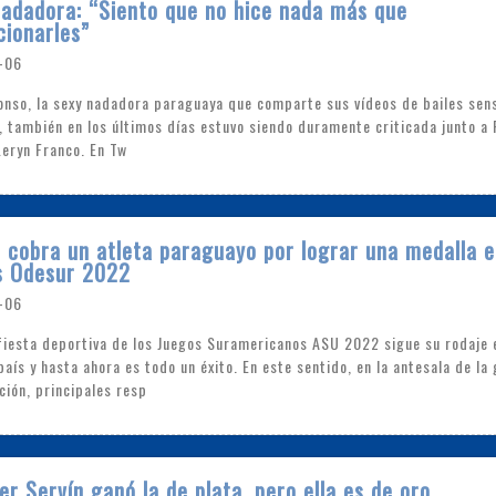
adadora: “Siento que no hice nada más que
ionarles”
-06
onso, la sexy nadadora paraguaya que comparte sus vídeos de bailes sen
, también en los últimos días estuvo siendo duramente criticada junto a
Leryn Franco. En Tw
 cobra un atleta paraguayo por lograr una medalla e
s Odesur 2022
-06
fiesta deportiva de los Juegos Suramericanos ASU 2022 sigue su rodaje 
país y hasta ahora es todo un éxito. En este sentido, en la antesala de la
ción, principales resp
er Servín ganó la de plata, pero ella es de oro