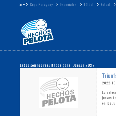
Lo +
Copa Paraguay
Especiales
Fútbol
Futsal
Estos son los resultados para: Odesur 2022
Triun
2022-10
La selec
jueves f
en los J