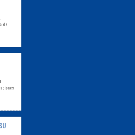
,
a de
l
uaciones
ASU