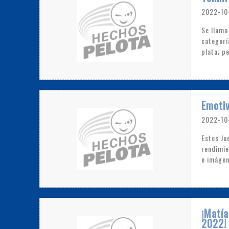
2022-10
Se llama
categorí
plata; pe
Emotiv
2022-10
Estos Ju
rendimie
e imágen
¡Matía
2022!