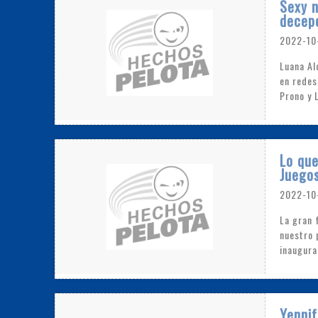
Sexy n
decepc
2022-10
Luana Al
en redes
Prono y 
Lo que
Juego
2022-10
La gran 
nuestro 
inaugura
Yennif