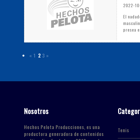
2022-10
El nadad
masculin
presea e
«
1
2
3
»
Nosotros
Categor
Hechos Pelota Producciones, es una
Tenis
productora generadora de contenidos